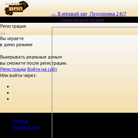
← В игровой зал
Поддержка 24/7
Вы играете в демо-режиме.
Переключите режим
и выигрывайте 
Регистрация
Вы играете
в демо режиме
Выигрывать реальные деньги
вы сможете после регистрации.
Регистрация
Войти на сайт
Или войти через:
Главная
Игровой зал
Black Hawk