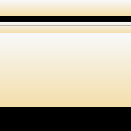
реальные деньги.