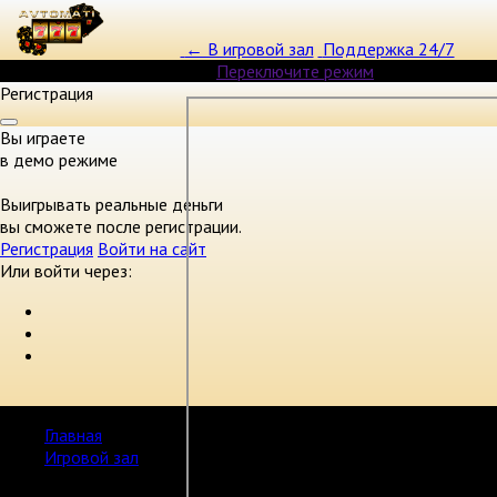
← В игровой зал
Поддержка 24/7
Вы играете в демо-режиме.
Переключите режим
и выигрывайте 
Регистрация
Вы играете
в демо режиме
Выигрывать реальные деньги
вы сможете после регистрации.
Регистрация
Войти на сайт
Или войти через:
Главная
Игровой зал
Joker Explosion