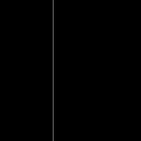
Joker Explosion