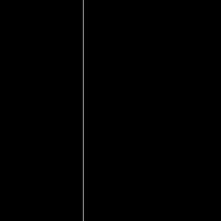
Poly Diamonds