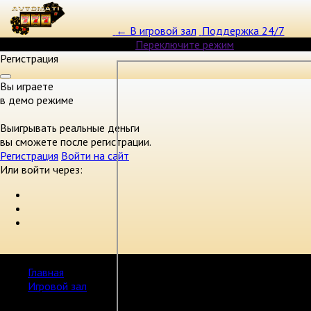
← В игровой зал
Поддержка 24/7
Вы играете в демо-режиме.
Переключите режим
и выигрывайте 
Регистрация
Вы играете
в демо режиме
Выигрывать реальные деньги
вы сможете после регистрации.
Регистрация
Войти на сайт
Или войти через:
Главная
Игровой зал
Vikings Gods Gold