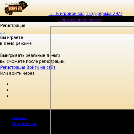
← В игровой зал
Поддержка 24/7
Вы играете в демо-режиме.
Переключите режим
и выигрывайте 
Регистрация
Вы играете
в демо режиме
Выигрывать реальные деньги
вы сможете после регистрации.
Регистрация
Войти на сайт
Или войти через:
Главная
Игровой зал
Magic Idol