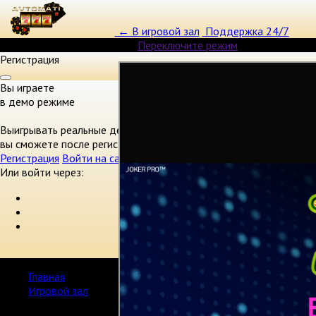
← В игровой зал
Поддержка 24/7
Вы играете в демо-режиме.
Переключите режим
и выигрывайте 
Регистрация
Вы играете
в демо режиме
Выигрывать реальные деньги
вы сможете после регистрации.
Регистрация
Войти на сайт
Или войти через:
Главная
Игровой зал
Joker Pro