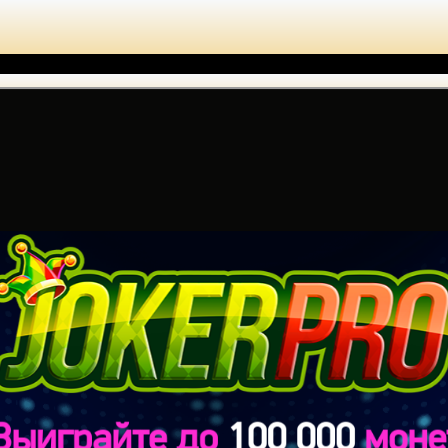
реальные деньги.