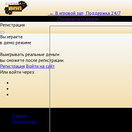
← В игровой зал
Поддержка 24/7
Вы играете в демо-режиме.
Переключите режим
и выигрывайте 
Регистрация
Вы играете
в демо режиме
Выигрывать реальные деньги
вы сможете после регистрации.
Регистрация
Войти на сайт
Или войти через:
Главная
Игровой зал
Monster Wheels