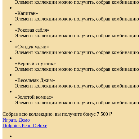
Элемент коллекции можно получить, собрав комбинацию 
«Капитан»
Элемент коллекции можно получить, собрав комбинацию 
«Роковая сабля»
Элемент коллекции можно получить, собрав комбинацию и
«Сундук удачи»
Элемент коллекции можно получить, собрав комбинацию 
«Верный спутник»
Элемент коллекции можно получить, собрав комбинацию 
«Весельчак Джим»
Элемент коллекции можно получить, собрав комбинацию 
«Золотой компас»
Элемент коллекции можно получить, собрав комбинацию 
Собрав всю коллекцию, вы получите
бонус 7 500 ₽
Играть
Демо
Dolphins Pearl Deluxe