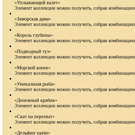
«Уплывающий валет»
Элемент коллекции можно получить, собрав комбинацию 
«Заморская дама»
Элемент коллекции можно получить, собрав комбинацию 
«Король глубины»
Элемент коллекции можно получить, собрав комбинацию 
«Подводный туз»
Элемент коллекции можно получить, собрав комбинацию 
«Морской конек»
Элемент коллекции можно получить, собрав комбинацию 
«Уникальная рыба»
Элемент коллекции можно получить, собрав комбинацию 
«Денежный крабик»
Элемент коллекции можно получить, собрав комбинацию 
«Скат на перехват»
Элемент коллекции можно получить, собрав комбинацию и
«Дельфин удачи»