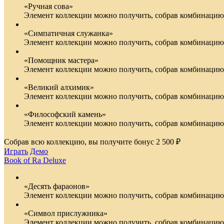
«Ручная сова»
Элемент коллекции можно получить, собрав комбинацию и
«Симпатичная служанка»
Элемент коллекции можно получить, собрав комбинацию 
«Помощник мастера»
Элемент коллекции можно получить, собрав комбинацию 
«Великий алхимик»
Элемент коллекции можно получить, собрав комбинацию 
«Философский камень»
Элемент коллекции можно получить, собрав комбинацию 
Собрав всю коллекцию, вы получите
бонус 2 500 ₽
Играть
Демо
Book of Ra Deluxe
«Десять фараонов»
Элемент коллекции можно получить, собрав комбинацию 
«Символ прислужника»
Элемент коллекции можно получить, собрав комбинацию 