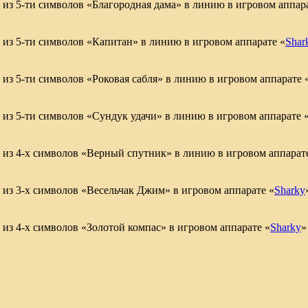
из 5-ти символов «Благородная дама» в линию в игровом аппара
из 5-ти символов «Капитан» в линию в игровом аппарате «
Shar
з 5-ти символов «Роковая сабля» в линию в игровом аппарате 
из 5-ти символов «Сундук удачи» в линию в игровом аппарате 
из 4-х символов «Верный спутник» в линию в игровом аппарат
из 3-х символов «Весельчак Джим» в игровом аппарате «
Sharky
из 4-х символов «Золотой компас» в игровом аппарате «
Sharky
»