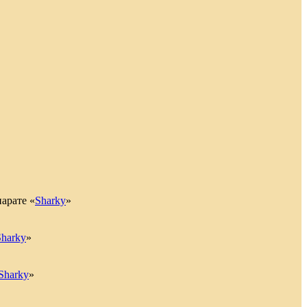
арате «
Sharky
»
Sharky
»
Sharky
»