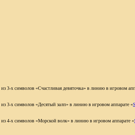
из 3-х символов «Счастливая девяточка» в линию в игровом апп
из 3-х символов «Десятый залп» в линию в игровом аппарате «
из 4-х символов «Морской волк» в линию в игровом аппарате «