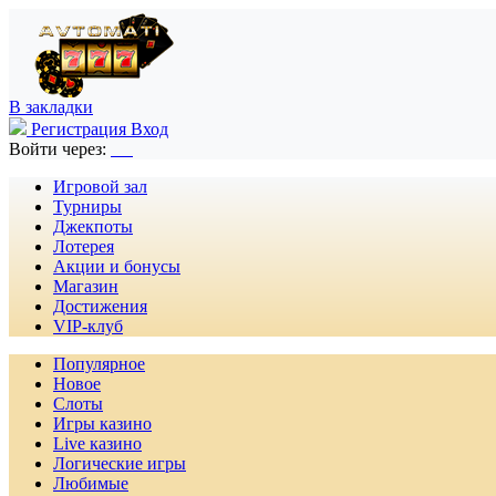
В закладки
Регистрация
Вход
Войти через:
Игровой зал
Турниры
Джекпоты
Лотерея
Акции и бонусы
Магазин
Достижения
VIP-клуб
Популярное
Новое
Слоты
Игры казино
Live казино
Логические игры
Любимые