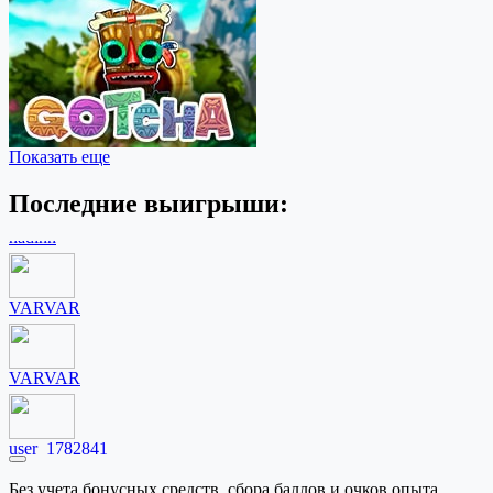
Alex Buh
15 520 руб.
Book of Ra Deluxe
***1749
7 000 руб.
Roulette
Показать еще
user_1238535
9 720 руб.
Последние выигрыши:
Book of Ra
nadinn
6 000 руб.
Crazy Monkey
VARVAR
9 000 руб.
FairyLand 2
VARVAR
10 000 руб.
FairyLand 2
user_1782841
12 500 руб.
Без учета бонусных средств, сбора баллов и очков опыта.
Just Jewels Deluxe