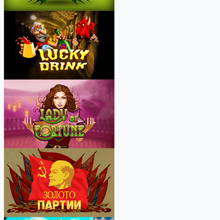
user_1773309
Lucky Lady's Charm Deluxe
user_1773309
10 000 руб.
Dolphin's Pearl Deluxe
Markmark
5 100 руб.
Blackjack